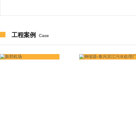
承盘伸缩
工程案例
Case
插盘伸缩器
SS3套管式承盘伸缩器
分类：
伸缩
分类：
缩接头
伸缩接头