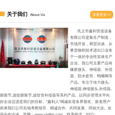
关于我们
About Us
查看更多>>
巩义市鑫利管道设备
有限公司是集生产制造，
市场开发，商贸洽谈、从
事货物和技术进出口业务
于一体的专业性实体生产
企业。我公司主要产品有
橡胶接头、伸缩器、补偿
器、防水套管、鸭嘴阀等
产品。专注于
传力接头
,
伸缩器
,
伸缩接头
,
补偿器
,
膨胀节
,
波纹膨胀节
,
波纹管补偿器
等系列产品。以同步管理水平向
好企业迈进是我们的目标。“鑫利人”竭诚欢迎各界朋友、新老用户
前来我们公司实地考察指导、精诚合作、共同发展、同创大业。欢
迎合作洽谈，官网：www.xinlihn.com，联系电话：0371-