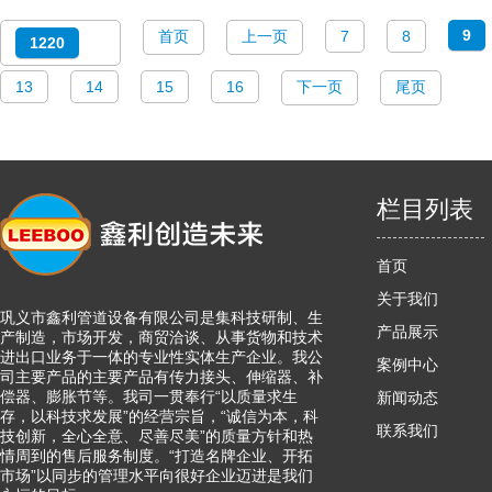
9
首页
上一页
7
8
1220
13
14
15
16
下一页
尾页
栏目列表
首页
关于我们
巩义市鑫利管道设备有限公司是集科技研制、生
产品展示
产制造，市场开发，商贸洽谈、从事货物和技术
进出口业务于一体的专业性实体生产企业。我公
案例中心
司主要产品的主要产品有传力接头、伸缩器、补
偿器、膨胀节等。我司一贯奉行“以质量求生
新闻动态
存，以科技求发展”的经营宗旨，“诚信为本，科
联系我们
技创新，全心全意、尽善尽美”的质量方针和热
情周到的售后服务制度。“打造名牌企业、开拓
市场”以同步的管理水平向很好企业迈进是我们