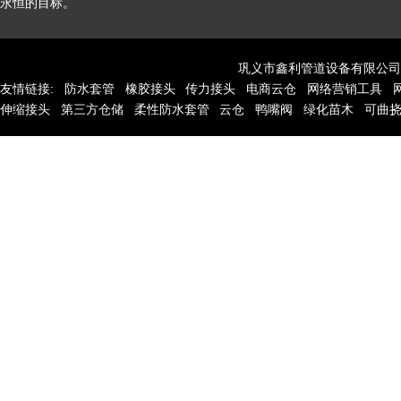
永恒的目标。
巩义市鑫利管道设备有限公司
友情链接:
防水套管
橡胶接头
传力接头
电商云仓
网络营销工具
伸缩接头
第三方仓储
柔性防水套管
云仓
鸭嘴阀
绿化苗木
可曲